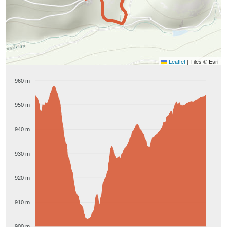
Leaflet
|
Tiles © Esri
960 m
950 m
940 m
930 m
920 m
910 m
900 m