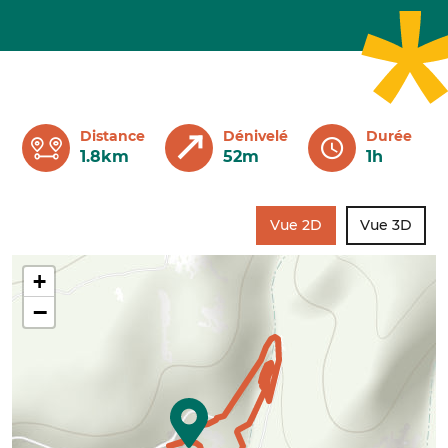
Distance
Dénivelé
Durée
1.8km
52m
1h
Vue 2D
Vue 3D
+
−