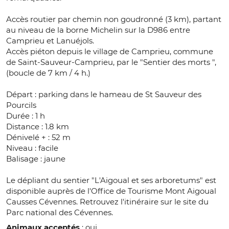
Accès routier par chemin non goudronné (3 km), partant
au niveau de la borne Michelin sur la D986 entre
Camprieu et Lanuéjols.
Accès piéton depuis le village de Camprieu, commune
de Saint-Sauveur-Camprieu, par le "Sentier des morts ",
(boucle de 7 km / 4 h.)
Départ : parking dans le hameau de St Sauveur des
Pourcils
Durée : 1 h
Distance : 1.8 km
Dénivelé + : 52 m
Niveau : facile
Balisage : jaune
Le dépliant du sentier "L'Aigoual et ses arboretums" est
disponible auprès de l'Office de Tourisme Mont Aigoual
Causses Cévennes. Retrouvez l'itinéraire sur le site du
Parc national des Cévennes.
Animaux acceptés
: oui