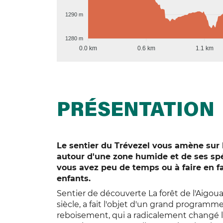
1290 m
1280 m
0.0 km
0.6 km
1.1 km
PRÉSENTATION
Le sentier du Trévezel vous amène sur l
autour d'une zone humide et de ses spéci
vous avez peu de temps ou à faire en fa
enfants.
Sentier de découverte La forêt de l'Aigo
siècle, a fait l'objet d'un grand program
reboisement, qui a radicalement changé l