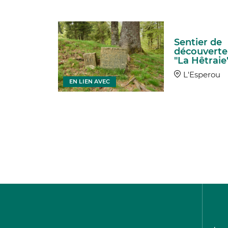
ier de
uverte :
Sentier de
yère -
découverte
es de la
"La Hêtraie
urale
L'Esperou
EN LIEN AVEC
ves