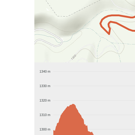
1340 m
1330 m
1320 m
1310 m
1300 m