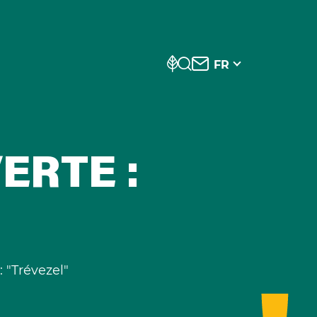
FR
ERTE :
 "Trévezel"