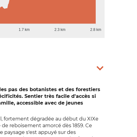
1.7 km
2.3 km
2.8 km
es pas des botanistes et des forestiers
ficités. Sentier très facile d'accès si
mille, accessible avec de jeunes
ual, fortement dégradée au début du XIXe
me de reboisement amorcé dès 1859. Ce
e paysage s'est appuyé sur des