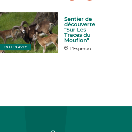
Sentier de
découverte
"Sur Les
Traces du
Mouflon"
EN LIEN AVEC
EN LIEN
L'Esperou