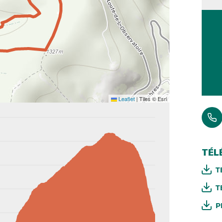
Leaflet
|
Tiles © Esri
TÉL
T
T
P