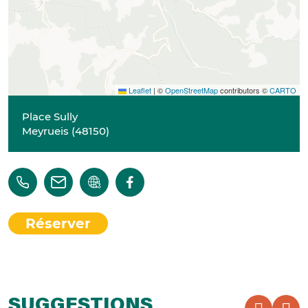
Leaflet
|
©
OpenStreetMap
contributors ©
CARTO
Place Sully
Meyrueis
(
48150
)
Réserver
SUGGESTIONS