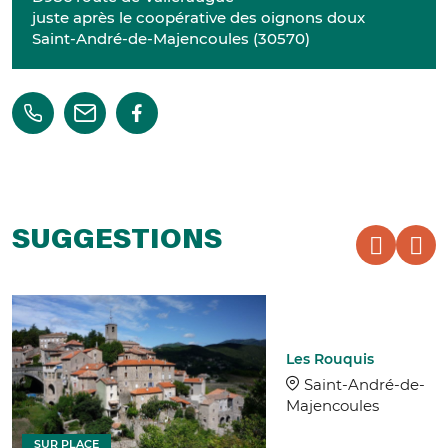
juste après le coopérative des oignons doux
Saint-André-de-Majencoules
(
30570
)
SUGGESTIONS
Les Rouquis
Saint-André-de-
Majencoules
SUR PLACE