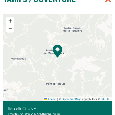
TARIFS / OUVERTURE
+
−
Leaflet
|
©
OpenStreetMap
contributors ©
CARTO
lieu dit CLUNY
D986 route de Valleraugue