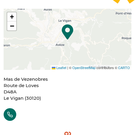
+
−
Leaflet
|
©
OpenStreetMap
contributors ©
CARTO
Mas de Vezenobres
Route de Loves
D48A
Le Vigan
(
30120
)