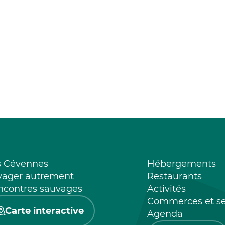
s Cévennes
Hébergements
yager autrement
Restaurants
ncontres sauvages
Activités
Commerces et se
Carte interactive
Agenda