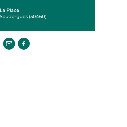
La Place
Soudorgues
(
30460
)