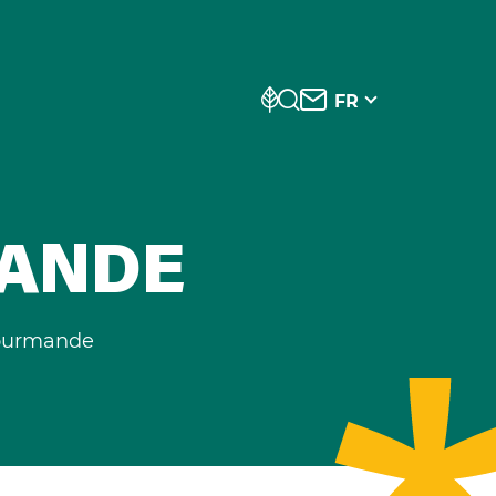
FR
MANDE
ourmande