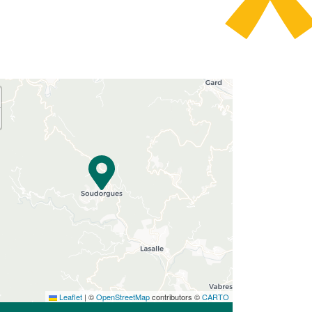
Leaflet
|
©
OpenStreetMap
contributors ©
CARTO