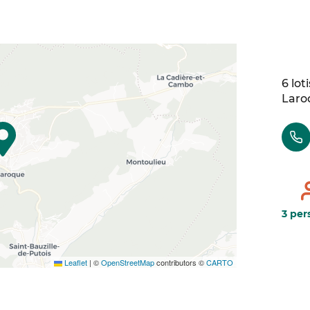
6 lot
Laro
3 per
Leaflet
|
©
OpenStreetMap
contributors ©
CARTO