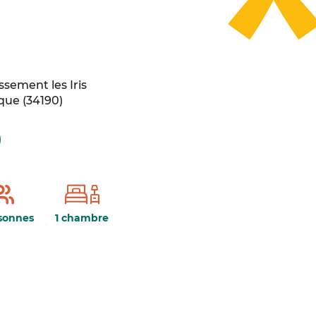
issement les Iris
que
(
34190
)
sonnes
1 chambre