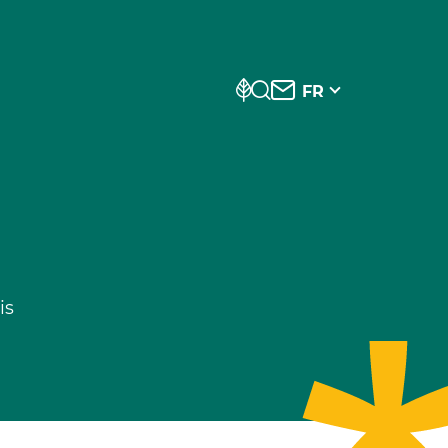
FR
is