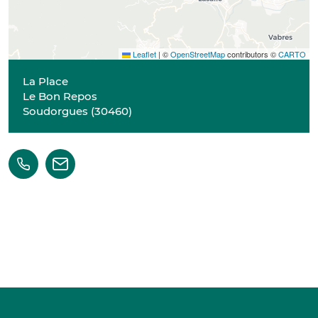
Leaflet
|
©
OpenStreetMap
contributors ©
CARTO
La Place
Le Bon Repos
Soudorgues
(
30460
)