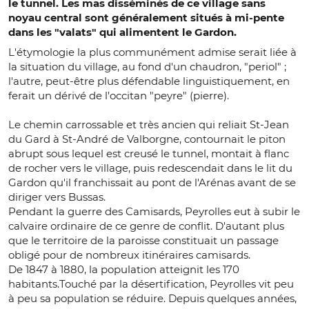
le tunnel. Les mas disséminés de ce village sans
noyau central sont généralement situés à mi-pente
dans les "valats" qui alimentent le Gardon.
L'étymologie la plus communément admise serait liée à
la situation du village, au fond d'un chaudron, "periol" ;
l'autre, peut-être plus défendable linguistiquement, en
ferait un dérivé de l'occitan "peyre" (pierre).
Le chemin carrossable et très ancien qui reliait St-Jean
du Gard à St-André de Valborgne, contournait le piton
abrupt sous lequel est creusé le tunnel, montait à flanc
de rocher vers le village, puis redescendait dans le lit du
Gardon qu'il franchissait au pont de l'Arénas avant de se
diriger vers Bussas.
Pendant la guerre des Camisards, Peyrolles eut à subir le
calvaire ordinaire de ce genre de conflit. D'autant plus
que le territoire de la paroisse constituait un passage
obligé pour de nombreux itinéraires camisards.
De 1847 à 1880, la population atteignit les 170
habitants.Touché par la désertification, Peyrolles vit peu
à peu sa population se réduire. Depuis quelques années,