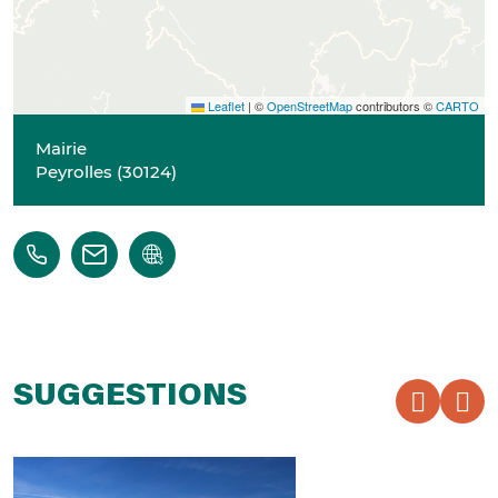
Leaflet
|
©
OpenStreetMap
contributors ©
CARTO
Mairie
Peyrolles
(
30124
)
SUGGESTIONS