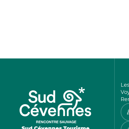
Le
Vo
Re
Sud Cévennes Tourisme