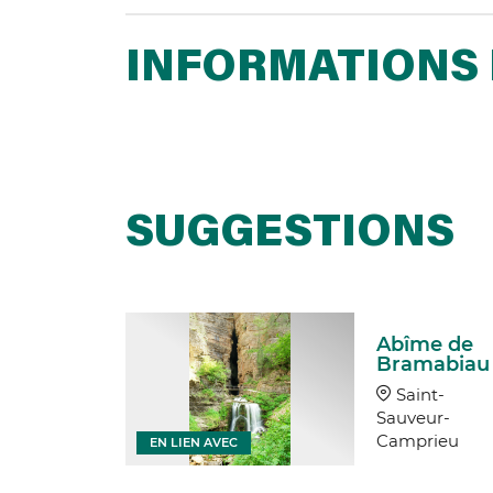
INFORMATIONS 
SUGGESTIONS
sition
Abîme de
tique à
Bramabiau
prieu
Saint-
nt-
Sauveur-
ur-
Camprieu
EN LIEN AVEC
rieu