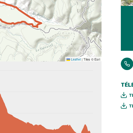
Leaflet
|
Tiles © Esri
TÉL
T
T