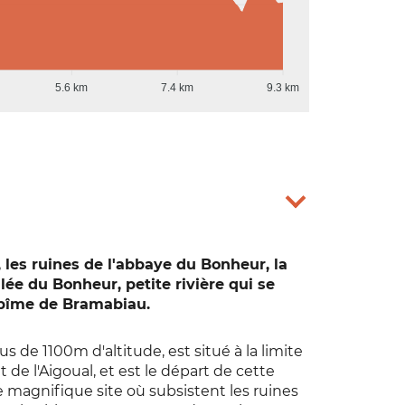
5.6 km
7.4 km
9.3 km
 les ruines de l'abbaye du Bonheur, la
llée du Bonheur, petite rivière qui se
'Abîme de Bramabiau.
s de 1100m d'altitude, est situé à la limite
t de l'Aigoual, et est le départ de cette
 magnifique site où subsistent les ruines