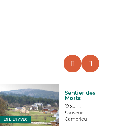
Sentier des
Morts
Saint-
Sauveur-
Camprieu
EN LIEN AVEC
EN LIEN