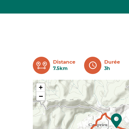
Distance
Durée
7.5km
3h
+
−