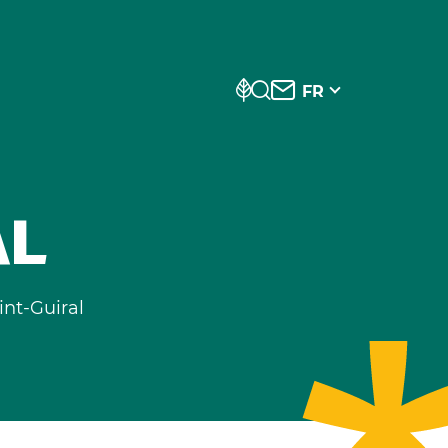
FR
AL
int-Guiral