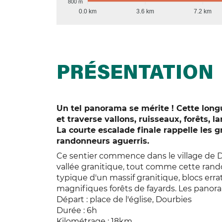
800 m
0.0 km
3.6 km
7.2 km
PRÉSENTATION
Un tel panorama se mérite ! Cette long
et traverse vallons, ruisseaux, forêts, 
La courte escalade finale rappelle les g
randonneurs aguerris.
Ce sentier commence dans le village de Do
vallée granitique, tout comme cette ran
typique d'un massif granitique, blocs err
magnifiques forêts de fayards. Les panor
Départ : place de l'église, Dourbies
Durée : 6h
Kilométrage : 18km