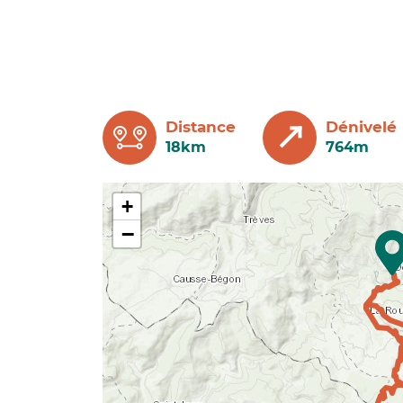
Distance
Dénivelé
18km
764m
+
−