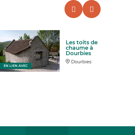
Les toits de
chaume à
Dourbies
Dourbies
EN LIEN AVEC
EN LIEN