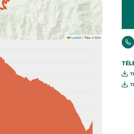
Leaflet
|
Tiles © Esri
TÉL
T
T