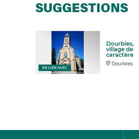
SUGGESTIONS
Dourbies,
il
village de
caractère
rbies
Dourbies
EN LIEN AVEC