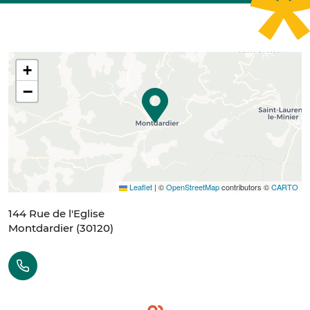
+
−
Leaflet
|
©
OpenStreetMap
contributors ©
CARTO
144 Rue de l'Eglise
Montdardier
(
30120
)