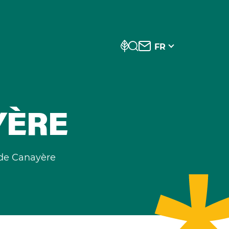
FR
YÈRE
 de Canayère