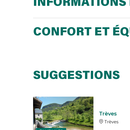
INFORMATIONS 
CONFORT ET É
SUGGESTIONS
ier de
uverte :
yère -
Trèves
es de la
Trèves
urale