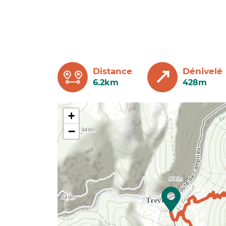
Distance
Dénivelé
6.2km
428m
+
−