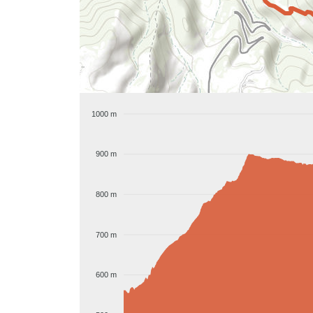
1000 m
900 m
800 m
700 m
600 m