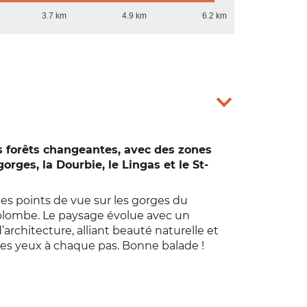
3.7 km
4.9 km
6.2 km
es forêts changeantes, avec des zones
orges, la Dourbie, le Lingas et le St-
es points de vue sur les gorges du
urplombe. Le paysage évolue avec un
rchitecture, alliant beauté naturelle et
r les yeux à chaque pas. Bonne balade !