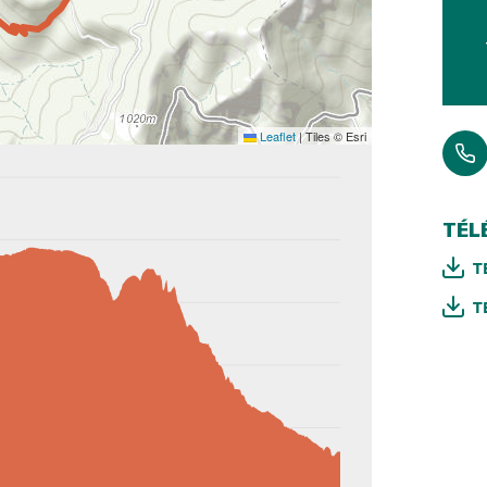
Leaflet
|
Tiles © Esri
TÉL
T
T