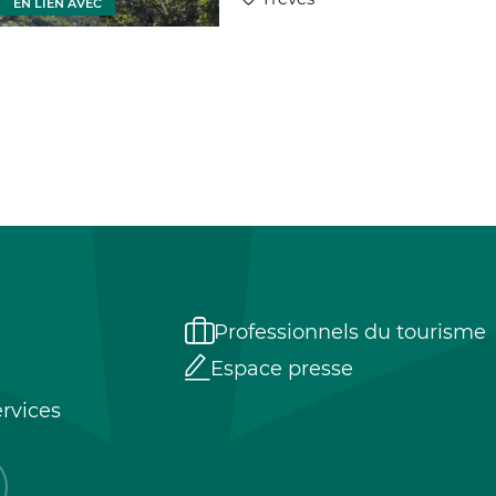
EN LIEN AVEC
EN LIEN
Professionnels du tourisme
Espace presse
rvices