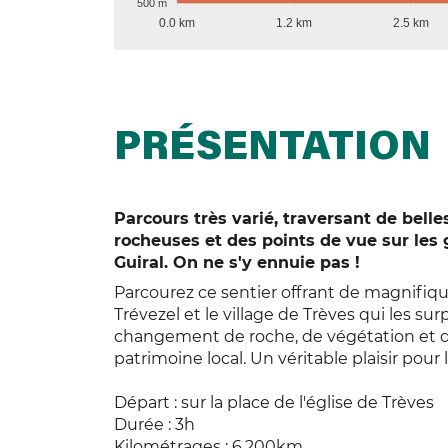
500 m
0.0 km
1.2 km
2.5 km
PRÉSENTATION
Parcours très varié, traversant de bell
rocheuses et des points de vue sur les g
Guiral. On ne s'y ennuie pas !
Parcourez ce sentier offrant de magnifiqu
Trévezel et le village de Trèves qui les s
changement de roche, de végétation et d’a
patrimoine local. Un véritable plaisir pou
Départ : sur la place de l'église de Trèves
Durée : 3h
Kilométrages : 6,200km