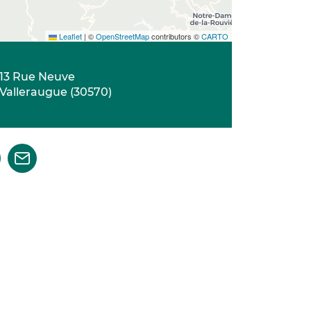
Leaflet
|
©
OpenStreetMap
contributors ©
CARTO
13 Rue Neuve
Valleraugue
(
30570
)