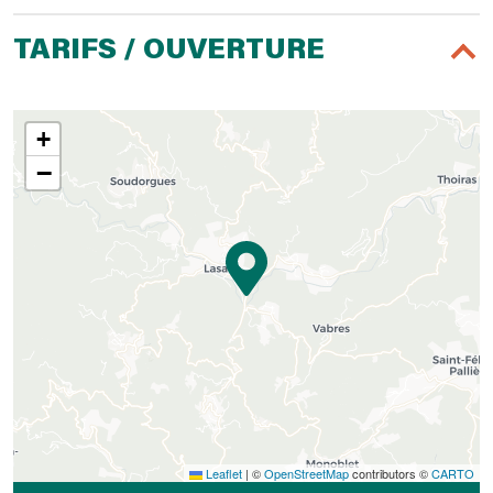
TARIFS / OUVERTURE
+
−
Leaflet
|
©
OpenStreetMap
contributors ©
CARTO