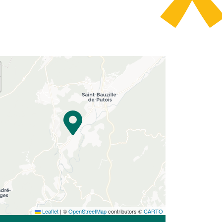
Leaflet
|
©
OpenStreetMap
contributors ©
CARTO