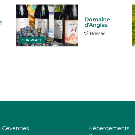
Domaine
e
d'Anglas
Brissac
SUR PLACE
s Cévennes
Hébergements