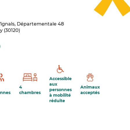
Vignals, Départementale 48
y
(
30120
)
Accessible
aux
4
Animaux
personnes
onnes
chambres
acceptés
à mobilité
réduite