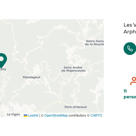
Les 
Arph
11
pers
Leaflet
|
©
OpenStreetMap
contributors ©
CARTO