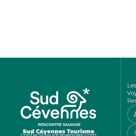
Le
Vo
Re
Sud Cévennes Tourisme
contact@sudcevennes.com