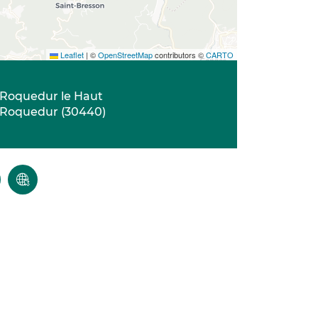
Leaflet
|
©
OpenStreetMap
contributors ©
CARTO
Roquedur le Haut
Roquedur
(
30440
)