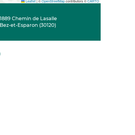
Leaflet
|
©
OpenStreetMap
contributors ©
CARTO
1889 Chemin de Lasalle
Bez-et-Esparon
(
30120
)