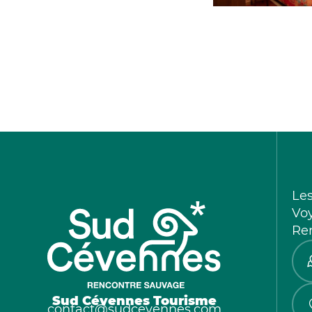
Le
Vo
Re
Sud Cévennes Tourisme
contact@sudcevennes.com