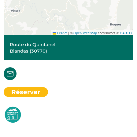
Leaflet
|
©
OpenStreetMap
contributors ©
CARTO
Route du Quintanel
Blandas
(
30770
)
Réserver