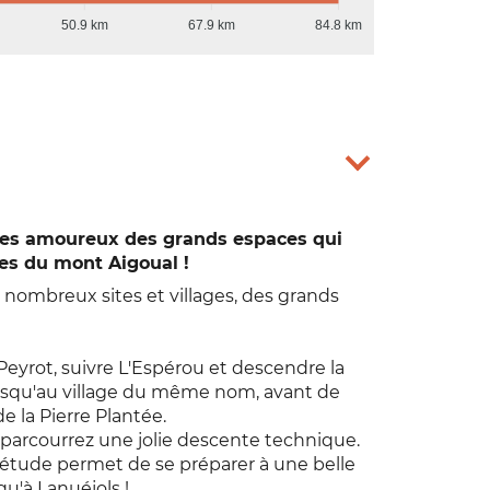
50.9 km
67.9 km
84.8 km
les amoureux des grands espaces qui
les du mont Aigoual !
nombreux sites et villages, des grands
 Peyrot, suivre L'Espérou et descendre la
jusqu'au village du même nom, avant de
e la Pierre Plantée.
 parcourrez une jolie descente technique.
uiétude permet de se préparer à une belle
u'à Lanuéjols !