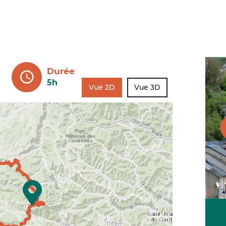
Durée
5h
Vue 2D
Vue 3D