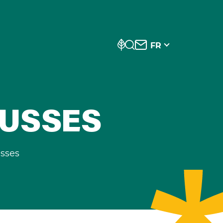
FR
AUSSES
sses