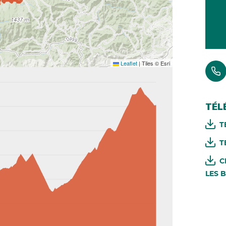
Leaflet
|
Tiles © Esri
TÉL
T
T
C
LES 