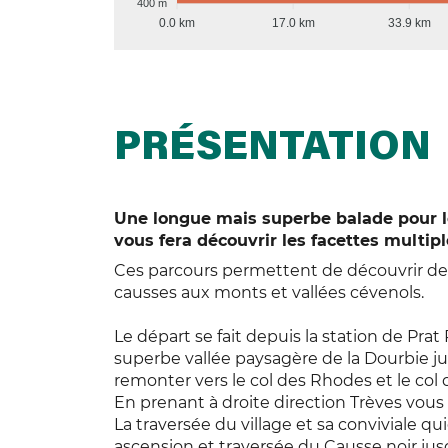
400 m
0.0 km
17.0 km
33.9 km
PRÉSENTATION
Une longue mais superbe balade pour 
vous fera découvrir les facettes multip
Ces parcours permettent de découvrir de 
causses aux monts et vallées cévenols.
Le départ se fait depuis la station de Prat
superbe vallée paysagère de la Dourbie 
remonter vers le col des Rhodes et le col d
En prenant à droite direction Trèves vous
La traversée du village et sa conviviale q
ascension et traversée du Causse noir jusq