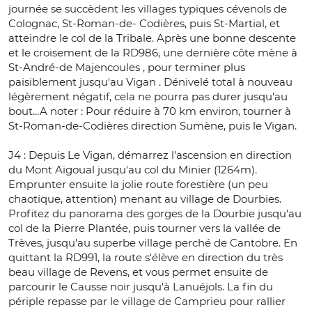
journée se succèdent les villages typiques cévenols de
Colognac, St-Roman-de- Codières, puis St-Martial, et
atteindre le col de la Tribale. Après une bonne descente
et le croisement de la RD986, une dernière côte mène à
St-André-de Majencoules , pour terminer plus
paisiblement jusqu'au Vigan . Dénivelé total à nouveau
légèrement négatif, cela ne pourra pas durer jusqu'au
bout...A noter : Pour réduire à 70 km environ, tourner à
St-Roman-de-Codières direction Sumène, puis le Vigan.
J4 : Depuis Le Vigan, démarrez l'ascension en direction
du Mont Aigoual jusqu'au col du Minier (1264m).
Emprunter ensuite la jolie route forestière (un peu
chaotique, attention) menant au village de Dourbies.
Profitez du panorama des gorges de la Dourbie jusqu'au
col de la Pierre Plantée, puis tourner vers la vallée de
Trèves, jusqu'au superbe village perché de Cantobre. En
quittant la RD991, la route s'élève en direction du très
beau village de Revens, et vous permet ensuite de
parcourir le Causse noir jusqu'à Lanuéjols. La fin du
périple repasse par le village de Camprieu pour rallier