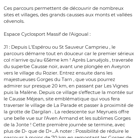
Ces parcours permettent de découvrir de nombreux
sites et villages, des grands causses aux monts et vallées
cévenols.
Espace Cyclosport Massif de l'Aigoual :
J1 : Depuis L'Espérou ou St Sauveur Camprieu , le
parcours démarre tout en douceur car le premier sérieux
col n'arrive qu'au 65ème km ! Après Lanuéjols , traversée
du superbe Causse noir, avant une plongée en Aveyron
vers le village du Rozier. Entrez ensuite dans les
majestueuses Gorges du Tarn , que vous pourrez
admirer sur presque 20 km, en passant par Les Vignes
puis la Malène. Depuis ce village s’effectue la montée sur
le Causse Méjean, site emblématique qui vous fera
traverser le village de La Parade et passer à proximité de
la grotte de Dargilan . La redescente sur Meyrueis offre
une belle vue sur l'Aven Armand et les sublimes Gorges
de la Jonte ! Cette première journée se termine, avec
plus de D- que de D+...A noter : Possibilité de réduire le
parcours à moins de 70 km en remontant les Gorges de