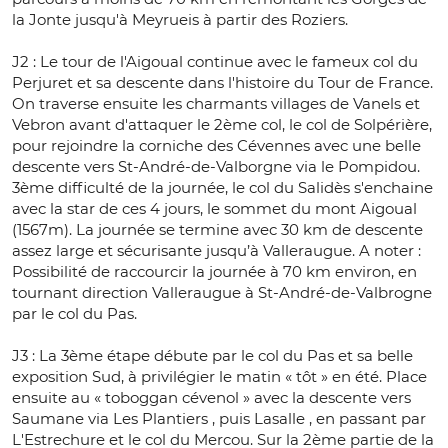
la Jonte jusqu'à Meyrueis à partir des Roziers.
J2 : Le tour de l'Aigoual continue avec le fameux col du
Perjuret et sa descente dans l'histoire du Tour de France.
On traverse ensuite les charmants villages de Vanels et
Vebron avant d'attaquer le 2ème col, le col de Solpérière,
pour rejoindre la corniche des Cévennes avec une belle
descente vers St-André-de-Valborgne via le Pompidou.
3ème difficulté de la journée, le col du Salidès s'enchaine
avec la star de ces 4 jours, le sommet du mont Aigoual
(1567m). La journée se termine avec 30 km de descente
assez large et sécurisante jusqu’à Valleraugue. A noter :
Possibilité de raccourcir la journée à 70 km environ, en
tournant direction Valleraugue à St-André-de-Valbrogne
par le col du Pas.
J3 : La 3ème étape débute par le col du Pas et sa belle
exposition Sud, à privilégier le matin « tôt » en été. Place
ensuite au « toboggan cévenol » avec la descente vers
Saumane via Les Plantiers , puis Lasalle , en passant par
L'Estrechure et le col du Mercou. Sur la 2ème partie de la