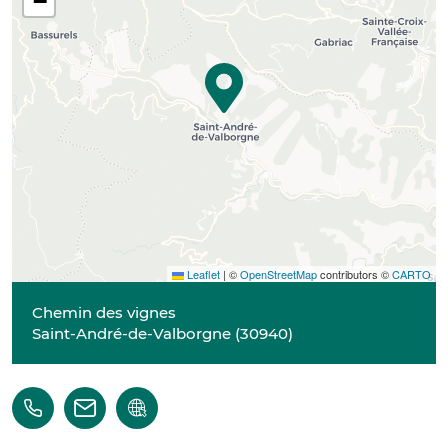
−
Leaflet
|
©
OpenStreetMap
contributors ©
CARTO
Chemin des vignes
Saint-André-de-Valborgne
(
30940
)