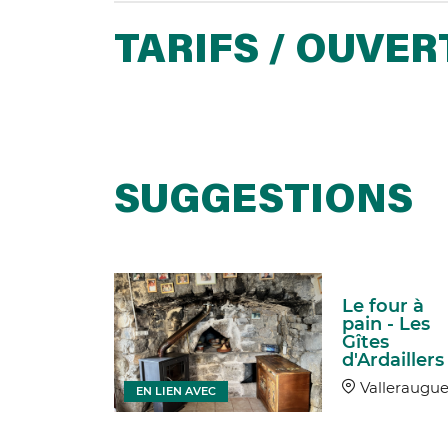
TARIFS / OUVE
SUGGESTIONS
Le four à
ngeneuve
pain - Les
 Gîtes
Gîtes
aillers
d'Ardaillers
leraugue
Valleraugu
EN LIEN AVEC