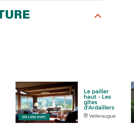
RTURE
Le pailler
haut - Les
gîtes
d'Ardaillers
e
Valleraugue
EN LIEN AVEC