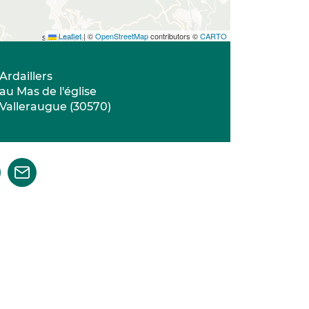
Leaflet
|
©
OpenStreetMap
contributors ©
CARTO
Ardaillers
au Mas de l'église
Valleraugue
(
30570
)