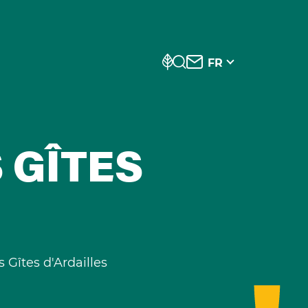
FR
S GÎTES
s Gîtes d'Ardailles