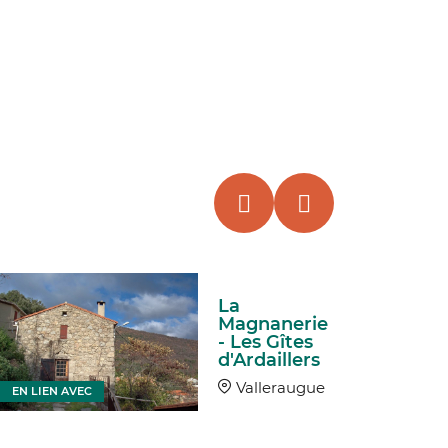
La
Magnanerie
- Les Gîtes
d'Ardaillers
Valleraugue
EN LIEN AVEC
EN LIEN