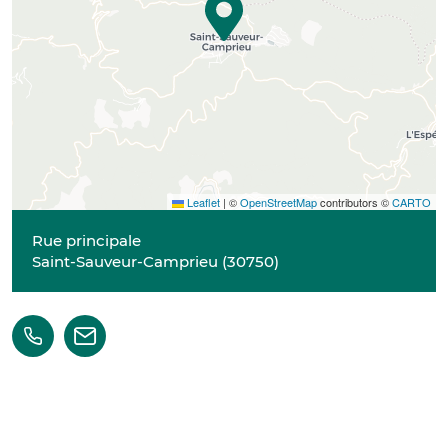
Leaflet
|
©
OpenStreetMap
contributors ©
CARTO
Rue principale
Saint-Sauveur-Camprieu
(
30750
)