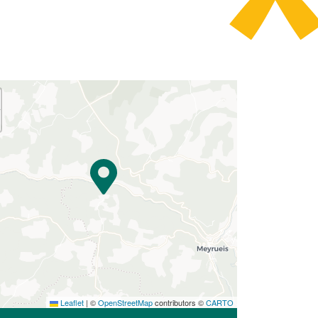
Leaflet
|
©
OpenStreetMap
contributors ©
CARTO