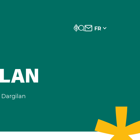
FR
ILAN
 Dargilan