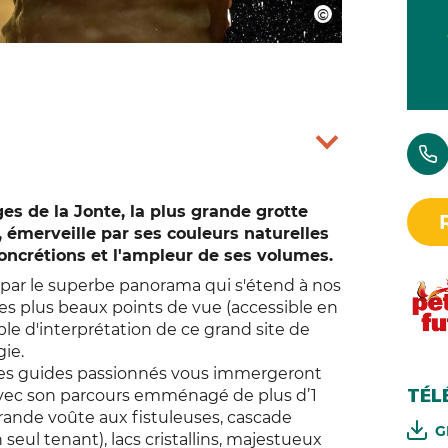
es de la Jonte, la plus grande grotte
, émerveille par ses couleurs naturelles
oncrétions et l'ampleur de ses volumes.
isi par le superbe panorama qui s'étend à nos
es plus beaux points de vue (accessible en
ble d'interprétation de ce grand site de
ie.
 des guides passionnés vous immergeront
vec son parcours emménagé de plus d’1
TÉL
: grande voûte aux fistuleuses, cascade
G
eul tenant), lacs cristallins, majestueux