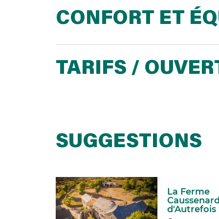
CONFORT ET É
TARIFS / OUVE
SUGGESTIONS
La Ferme
Caussenar
amily
d'Autrefois