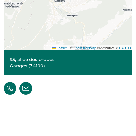
Leaflet
|
©
OpenStreetMap
contributors ©
CARTO
95, allée des broues
Ganges
(
34190
)