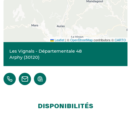
Leaflet
|
©
OpenStreetMap
contributors ©
CARTO
Les Vignals - Départementale 48
Arphy
(
30120
)
DISPONIBILITÉS