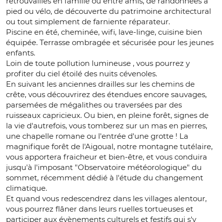
retrouvailles en famille ou entre amis, de randonnées à
pied ou vélo, de découverte du patrimoine architectural
ou tout simplement de farniente réparateur.
Piscine en été, cheminée, wifi, lave-linge, cuisine bien
équipée. Terrasse ombragée et sécurisée pour les jeunes
enfants.
Loin de toute pollution lumineuse , vous pourrez y
profiter du ciel étoilé des nuits cévenoles.
En suivant les anciennes drailles sur les chemins de
crête, vous découvrirez des étendues encore sauvages,
parsemées de mégalithes ou traversées par des
ruisseaux capricieux. Ou bien, en pleine forêt, signes de
la vie d'autrefois, vous tomberez sur un mas en pierres,
une chapelle romane ou l'entrée d'une grotte ! La
magnifique forêt de l'Aigoual, notre montagne tutélaire,
vous apportera fraicheur et bien-être, et vous conduira
jusqu'à l'imposant "Observatoire météorologique" du
sommet, récemment dédié à l'étude du changement
climatique.
Et quand vous redescendrez dans les villages alentour,
vous pourrez flâner dans leurs ruelles tortueuses et
participer aux évènements culturels et festifs qui s'y