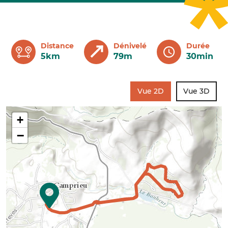
Distance
Dénivelé
Durée
5km
79m
30min
Vue 2D
Vue 3D
+
−