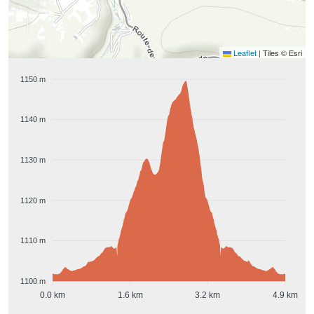
Leaflet
|
Tiles © Esri
1150 m
1140 m
1130 m
1120 m
1110 m
1100 m
0.0 km
1.6 km
3.2 km
4.9 km