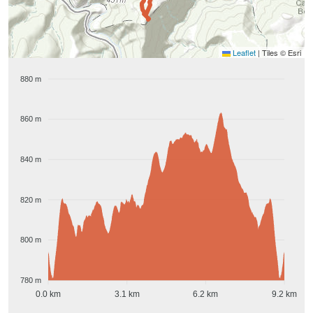
Leaflet
|
Tiles © Esri
880 m
860 m
840 m
820 m
800 m
780 m
0.0 km
3.1 km
6.2 km
9.2 km