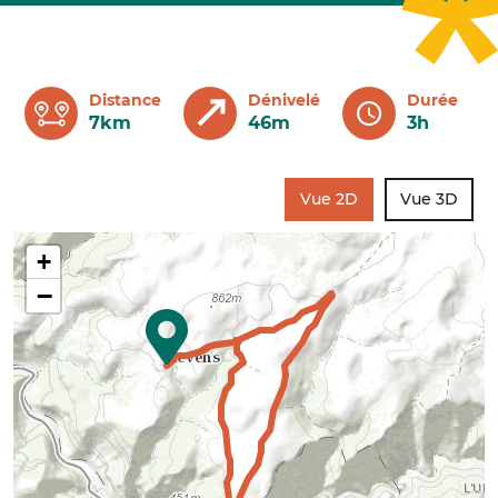
Distance
Dénivelé
Durée
7km
46m
3h
Vue 2D
Vue 3D
+
−