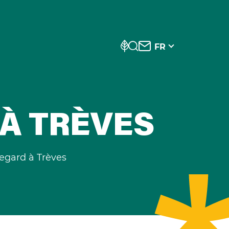
FR
 À TRÈVES
egard à Trèves