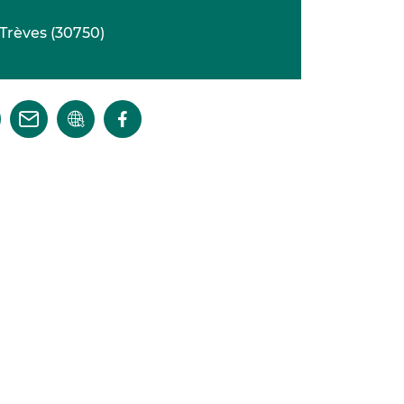
Trèves
(
30750
)