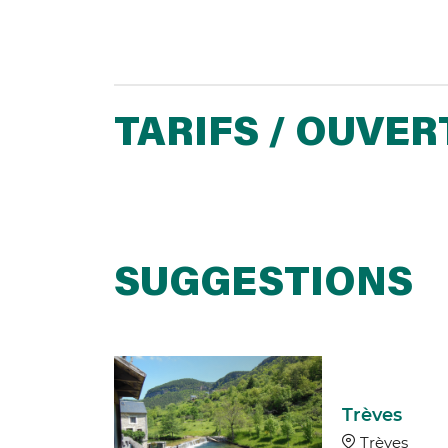
TARIFS / OUVE
SUGGESTIONS
ambiance
Trèves
ves
Trèves