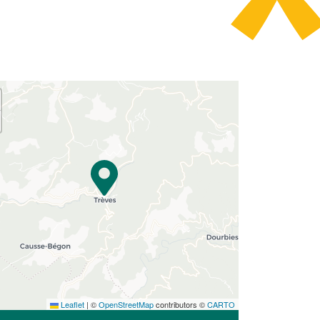
Leaflet
|
©
OpenStreetMap
contributors ©
CARTO