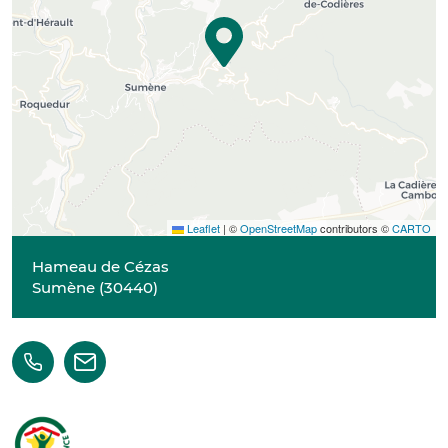
Leaflet
|
©
OpenStreetMap
contributors ©
CARTO
Hameau de Cézas
Sumène
(
30440
)