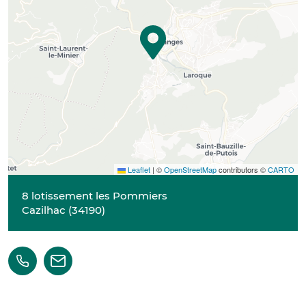
Leaflet
|
©
OpenStreetMap
contributors ©
CARTO
8 lotissement les Pommiers
Cazilhac
(
34190
)