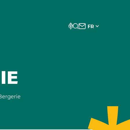
FR
IE
Bergerie