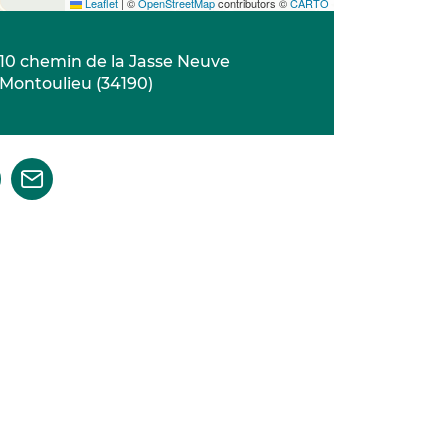
Leaflet
|
©
OpenStreetMap
contributors ©
CARTO
10 chemin de la Jasse Neuve
Montoulieu
(
34190
)