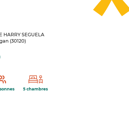
UE HARRY SEGUELA
igan
(
30120
)
rsonnes
5 chambres