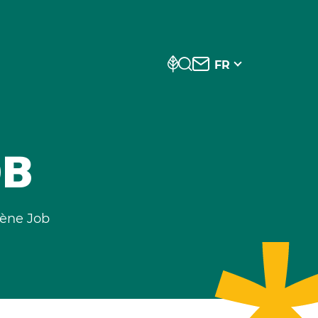
FR
OB
lène Job