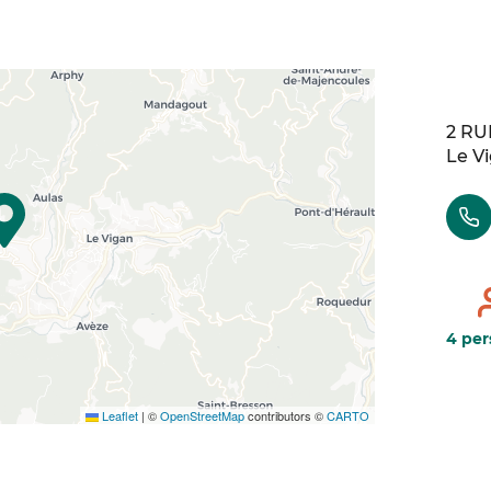
2 R
Le V
4 pe
Leaflet
|
©
OpenStreetMap
contributors ©
CARTO