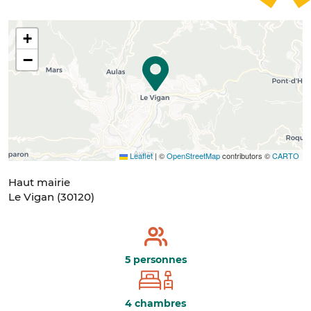
+
−
Leaflet
|
©
OpenStreetMap
contributors ©
CARTO
Haut mairie
Le Vigan
(
30120
)
5 personnes
4 chambres