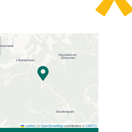
Leaflet
|
©
OpenStreetMap
contributors ©
CARTO