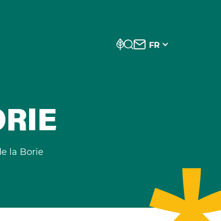
FR
ORIE
 la Borie