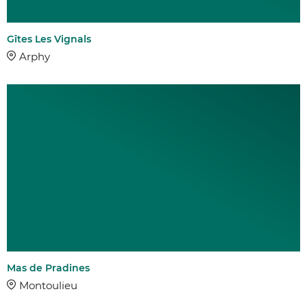
Esprit Parc 
Clévacances
Gîtes Les Vignals
Accueil vélo
Arphy
Qualité tour
TARIFS
EQUIPEMENTS
Piscine
Cheminée
Matériel bé
Parking
Mas de Pradines
Jardin
Montoulieu
Climatisatio