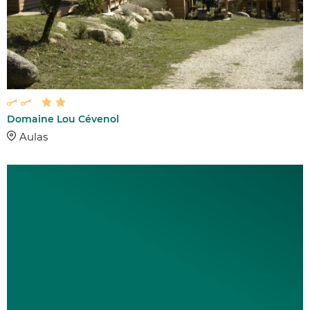
AFFINER 
DATE DU SÉJOU
Domaine Lou Cévenol
Aulas
COMMUNES
LABELS
2 étoiles
3 étoiles
4 étoiles