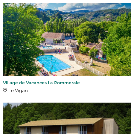
Linge compr
Wifi
ANIMAUX ACCE
Oui
ACCESSIBILITÉ
Accessible 
MOYEN DE PAI
Village de Vacances La Pommeraie
Le Vigan
Chèques va
Carte bleu