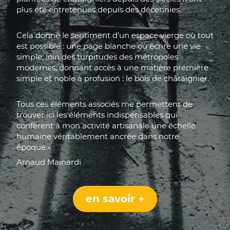
plus été entretenues depuis des décennies.
Cela donne le sentiment d’un espace vierge où tout
est possible : une page blanche où écrire une vie
simple, loin des turpitudes des métropoles
modernes, donnant accès à une matière première
simple et noble à profusion : le bois de châtaignier.
Tous ces éléments associés me permettent de
trouver ici les éléments indispensables qui
confèrent à mon activité artisanale une échelle
humaine véritablement ancrée dans notre
époque.»
Arnaud Mainardi
en savoir +