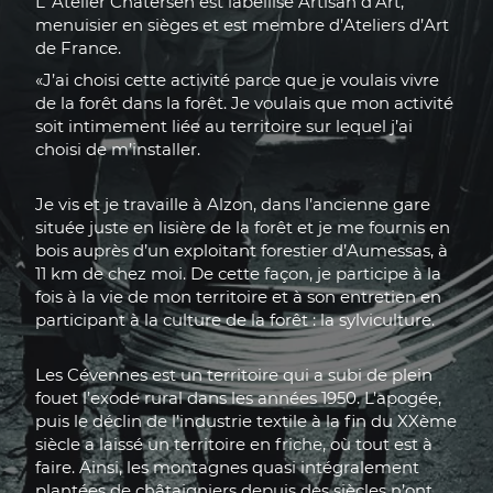
L’ Atelier Chatersèn est labellisé Artisan d’Art,
menuisier en sièges et est membre d’Ateliers d’Art
de France.
«J’ai choisi cette activité parce que je voulais vivre
de la forêt dans la forêt. Je voulais que mon activité
soit intimement liée au territoire sur lequel j’ai
choisi de m’installer.
Je vis et je travaille à Alzon, dans l’ancienne gare
située juste en lisière de la forêt et je me fournis en
bois auprès d’un exploitant forestier d’Aumessas, à
11 km de chez moi. De cette façon, je participe à la
fois à la vie de mon territoire et à son entretien en
participant à la culture de la forêt : la sylviculture.
Les Cévennes est un territoire qui a subi de plein
fouet l’exode rural dans les années 1950. L’apogée,
puis le déclin de l’industrie textile à la fin du XXème
siècle a laissé un territoire en friche, où tout est à
faire. Ainsi, les montagnes quasi intégralement
plantées de châtaigniers depuis des siècles n’ont