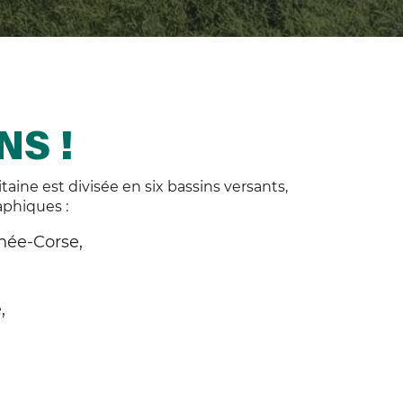
NS !
aine est divisée en six bassins versants,
aphiques :
née-Corse,
,