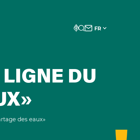
FR
 LIGNE DU
UX»
artage des eaux»