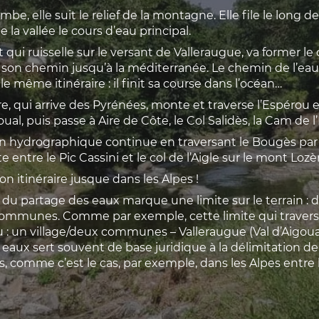
be, elle suit le relief de la montagne. Elle file le long d
 la vallée le cours d’eau principal.
 qui ruisselle sur le versant de Valleraugue, va former le
e son chemin jusqu’à la méditerranée. Le chemin de l’eau 
le même itinéraire : il finit sa course dans l’océan…
e, qui arrive des Pyrénées, monte et traverse l’Espérou 
al, puis passe à Aire de Côte, le Col Salidès, la Cam de 
in hydrographique continue en traversant le Bougès par l
 entre le Pic Cassini et le col de l’Aigle sur le mont Lozè
n itinéraire jusque dans les Alpes !
 du partage des eaux marque une limite sur le terrain : d
 communes. Comme par exemple, cette limite qui travers
ou : un village/deux communes – Valleraugue (Val d’Aigoua
eaux sert souvent de base juridique à la délimitation de
comme c’est le cas, par exemple, dans les Alpes entre la 