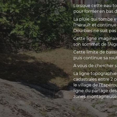
Lorsque cette eau tom
pour former en bas de
La pluie qui tombe et
l’Hérault et continu
Dourbies ne suit pas 
Cette ligne imaginair
son sommet de l’Aigou
Cette limite de bass
puis continue sa route
A vous de chercher so
La ligne topographie
cadastrales entre 2
le village de l’Espér
ligne du partage des 
zones montagneuses, 