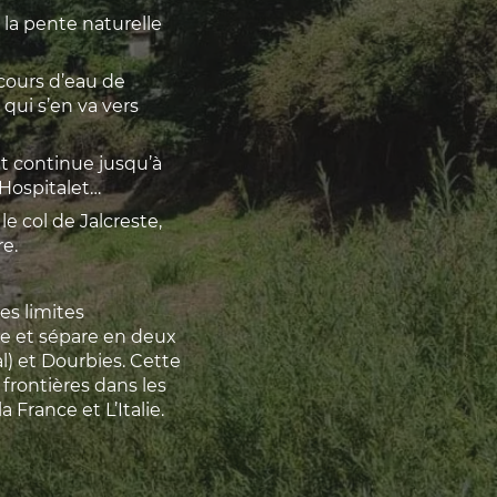
e la pente naturelle
 cours d’eau de
qui s’en va vers
et continue jusqu’à
l’Hospitalet…
e col de Jalcreste,
re.
es limites
e et sépare en deux
l) et Dourbies. Cette
 frontières dans les
France et L’Italie.