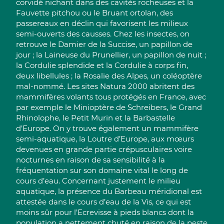
corvidé nichant dans des cavités rocheuses et la
Fauvette pitchou ou le Bruant ortolan, des
passereaux en déclin qui favorisent les milieux
semi-ouverts des causses. Chez les insectes, on
retrouve le Damier de la Succise, un papillon de
jour ; la Laineuse du Prunellier, un papillon de nuit ;
la Cordulie splendide et la Cordulie à corps fin,
deux libellules ; la Rosalie des Alpes, un coléoptère
mal-nommé. Les sites Natura 2000 abritent des
mammifères volants tous protégés en France, avec
par exemple le Minioptère de Schreibers, le Grand
Rhinolophe, le Petit Murin et la Barbastelle
d’Europe. On y trouve également un mammifère
semi-aquatique, la Loutre d’Europe, aux mœurs
devenues en grande partie crépusculaires voire
nocturnes en raison de sa sensibilité à la
fréquentation sur son domaine vital le long de
cours d’eau. Concernant justement le milieu
aquatique, la présence du Barbeau méridional est
attestée dans le cours d’eau de la Vis, ce qui est
moins sûr pour l’Ecrevisse à pieds blancs dont la
population a nettement chuté en raison de la peste