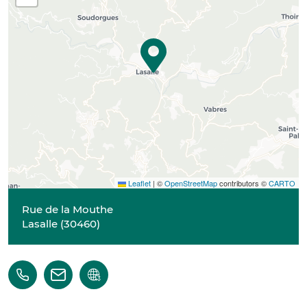
Leaflet
|
©
OpenStreetMap
contributors ©
CARTO
Rue de la Mouthe
Lasalle
(
30460
)