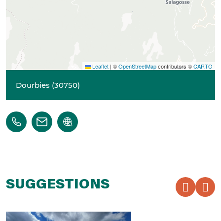
Leaflet
|
©
OpenStreetMap
contributors ©
CARTO
Dourbies
(
30750
)
SUGGESTIONS