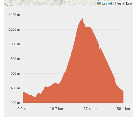
Leaflet
|
Tiles © Esri
1400 m
1200 m
1000 m
800 m
600 m
400 m
200 m
0.0 km
18.7 km
37.4 km
56.1 km