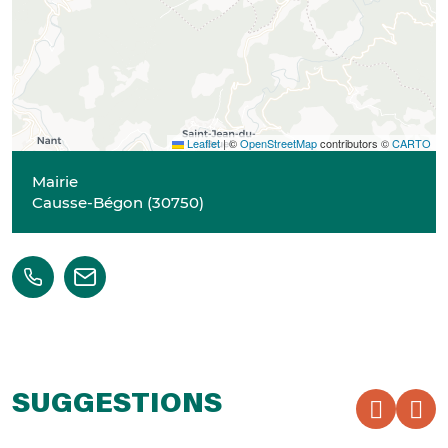
Leaflet
|
©
OpenStreetMap
contributors ©
CARTO
Mairie
Causse-Bégon
(
30750
)
SUGGESTIONS