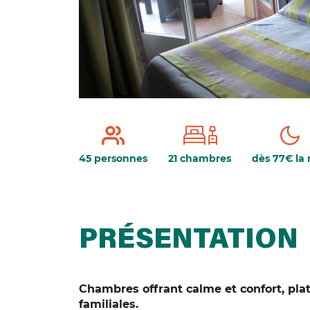
45 personnes
21 chambres
dès 77€ la 
PRÉSENTATION
Chambres offrant calme et confort, pla
familiales.