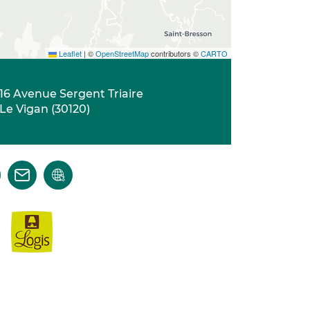
Leaflet
|
©
OpenStreetMap
contributors ©
CARTO
16 Avenue Sergent Triaire
Le Vigan
(
30120
)