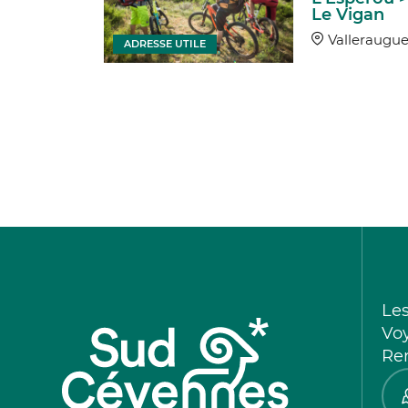
Le Vigan
Valleraugu
ADRESSE UTILE
Le
Vo
Re