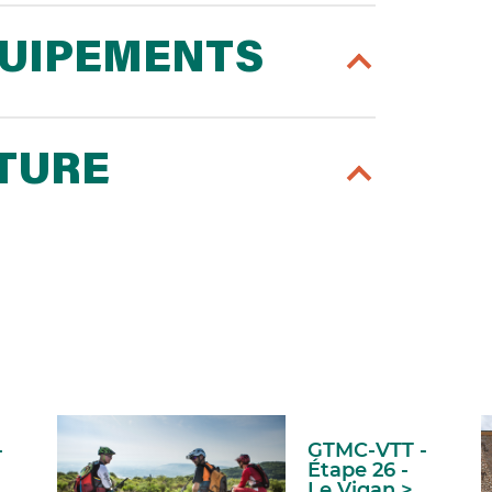
QUIPEMENTS
RTURE
-
GTMC-VTT -
Étape 26 -
>
Le Vigan >