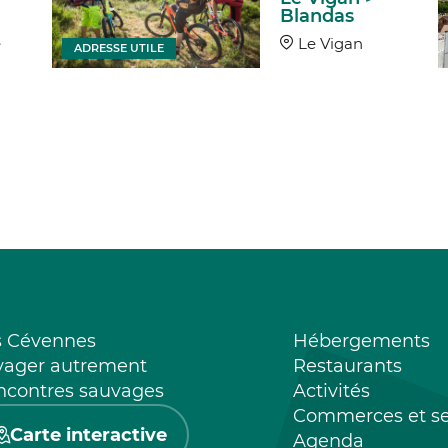
Blandas
e
Le Vigan
ADRESSE UTILE
s Cévennes
Hébergements
yager autrement
Restaurants
ncontres sauvages
Activités
Commerces et se
Carte interactive
Agenda