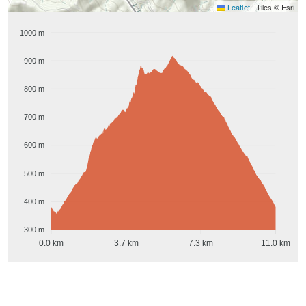
Leaflet
|
Tiles © Esri
1000 m
900 m
800 m
700 m
600 m
500 m
400 m
300 m
0.0 km
3.7 km
7.3 km
11.0 km