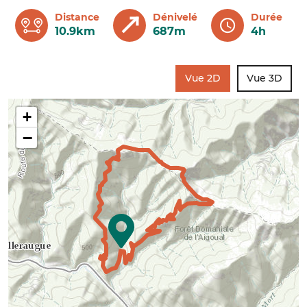
Distance
Dénivelé
Durée
10.9km
687m
4h
Vue 2D
Vue 3D
+
−