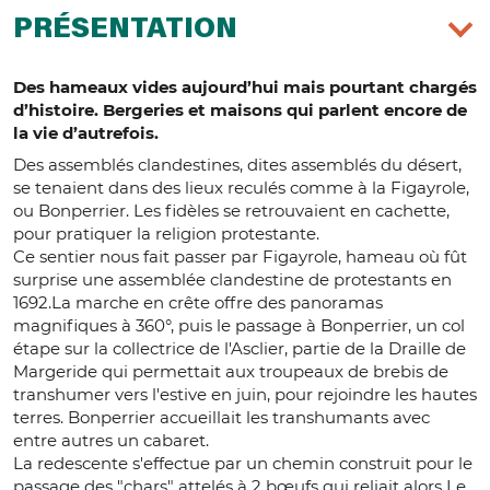
PRÉSENTATION
Des hameaux vides aujourd’hui mais pourtant chargés
d’histoire. Bergeries et maisons qui parlent encore de
la vie d’autrefois.
Des assemblés clandestines, dites assemblés du désert,
se tenaient dans des lieux reculés comme à la Figayrole,
ou Bonperrier. Les fidèles se retrouvaient en cachette,
pour pratiquer la religion protestante.
Ce sentier nous fait passer par Figayrole, hameau où fût
surprise une assemblée clandestine de protestants en
1692.La marche en crête offre des panoramas
magnifiques à 360°, puis le passage à Bonperrier, un col
étape sur la collectrice de l'Asclier, partie de la Draille de
Margeride qui permettait aux troupeaux de brebis de
transhumer vers l'estive en juin, pour rejoindre les hautes
terres. Bonperrier accueillait les transhumants avec
entre autres un cabaret.
La redescente s'effectue par un chemin construit pour le
passage des "chars" attelés à 2 bœufs qui reliait alors Le