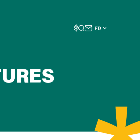
FR
TURES