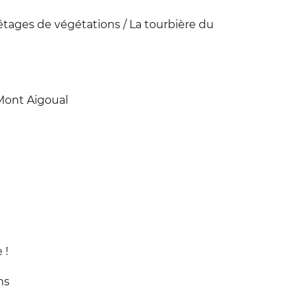
 étages de végétations / La tourbière du
Mont Aigoual
 !
ns