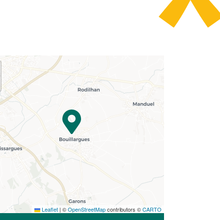
Leaflet
|
©
OpenStreetMap
contributors ©
CARTO