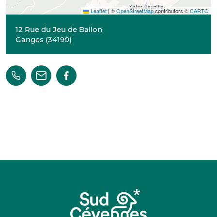
Leaflet
|
©
OpenStreetMap
contributors ©
CARTO
12 Rue du Jeu de Ballon
Ganges
(
34190
)